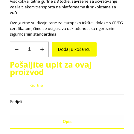
Visokokvalitetne gurtne s 3 točke, savršene za učvršćivanje
vozila tijekom transporta na platformama ili prikolicama za
vuču.
Ove gurtne su dizajnirane za europsko tržište i dolaze s CE/EG
certifikatom, čime se osigurava usklađenost sa rigoroznim
sigurnosnim standardima.
Manufacturer
Dodaj u košaricu
Heffa
model
Carline
Pošaljite upit za ovaj
75
proizvod
3T
količina
Kategorija:
Gurtne
Podjeli
Opis