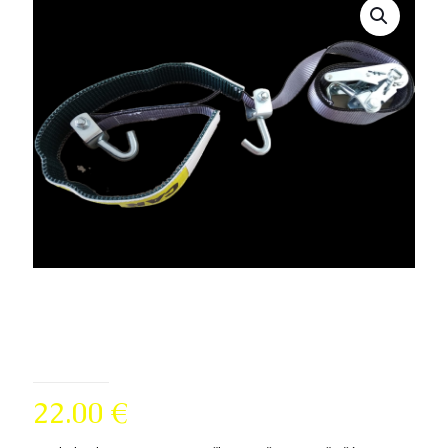
Manufacturer Heffa
model Carline 75 3T
22.00
€