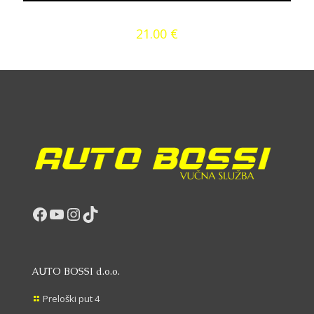
Manufacturer Heffa model Carline 65 3T
21.00
€
Facebook
YouTube
Instagram
TikTok
AUTO BOSSI d.o.o.
Preloški put 4