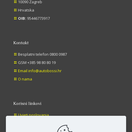
10090 Zagreb
Hrvatska
OIB:
95446773917
Kontakt
Besplatni telefon 0800 0987
GSM +385 98 80 80 19
Email info@autobossi.hr
O nama
Korisni linkovi
Uvjeti poslovanja
Načini plaćanja
Dostava