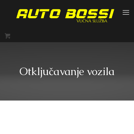
Otključavanje vozila
Sama pomisao na to da izgube ključeve automobila noćna je
mora mnogih vozača. No svaki vlasnik vozila može se naći u
takvoj neugodnoj situaciji, zbog čega je dobro znati što treba
učiniti kada se ključevi automobila izgube. Imate li rezervni