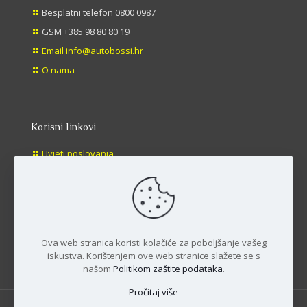
Besplatni telefon 0800 0987
GSM +385 98 80 80 19
Email info@autobossi.hr
O nama
Korisni linkovi
Uvjeti poslovanja
Načini plaćanja
Dostava
Povrat
Ova web stranica koristi kolačiće za poboljšanje vašeg
iskustva. Korištenjem ove web stranice slažete se s
našom
Politikom zaštite podataka
.
Pročitaj više