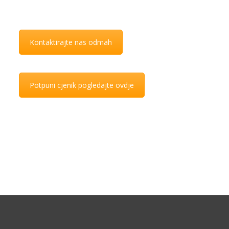
ovlaštenom servisu.
Kontaktirajte nas odmah
Potpuni cjenik pogledajte ovdje