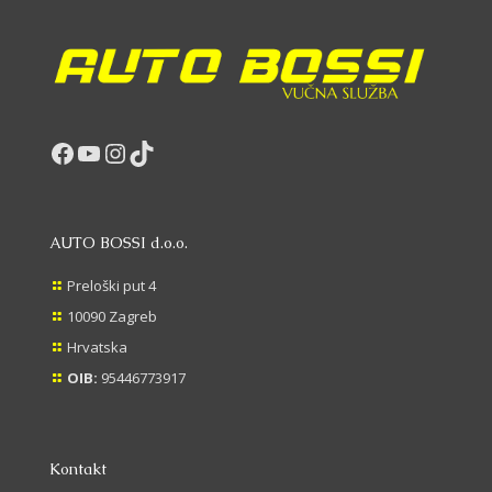
Facebook
YouTube
Instagram
TikTok
AUTO BOSSI d.o.o.
Preloški put 4
10090 Zagreb
Hrvatska
OIB:
95446773917
Kontakt