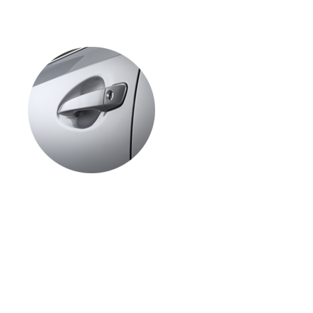
ključ, glavobolja je manja jer auto možete koristiti, ali moguća
je opasnost da netko pronađe izgubljeni ključ i ukrade auto.
Zato je dobro što prije uputiti se u ovlašteni servis i naručiti
novi ključ, a sigurnosni kod starog ključa poništiti, čime se
eventualna krađa sprečava jer kradljivac neće moći
pokrenuti motor. Jedina je “mana” to što će pronalazač ključa
moći ući u automobil i eventualno ukrasti stvari koje su u
njemu. To se može spriječiti promjenom brava, ali na takav se
zahvat vlasnici vozila gotovo nikad ne odlučuju, kažu u