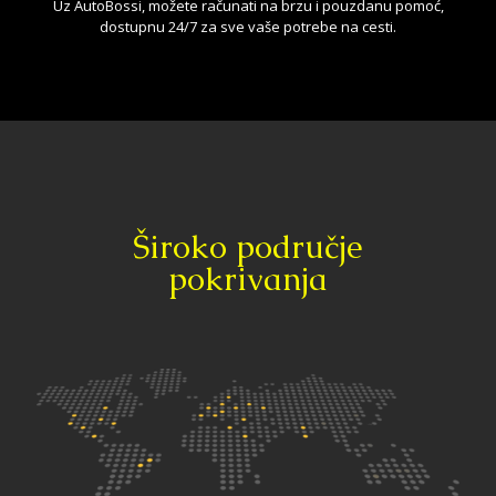
Uz AutoBossi, možete računati na brzu i pouzdanu pomoć,
dostupnu 24/7 za sve vaše potrebe na cesti.
Široko područje
pokrivanja