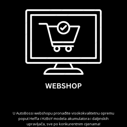
U AutoBossi webshopu pronađite visokokvalitetnu opremu
poput Heffa i HzBoY modela akumulatora i daljinskih
upravljača, sve po konkurentnim cijenama!