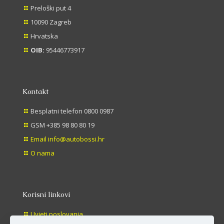
Preloški put 4
10090 Zagreb
Hrvatska
OIB:
95446773917
Kontakt
Besplatni telefon 0800 0987
GSM +385 98 80 80 19
Email info@autobossi.hr
O nama
Korisni linkovi
Uvjeti poslovanja