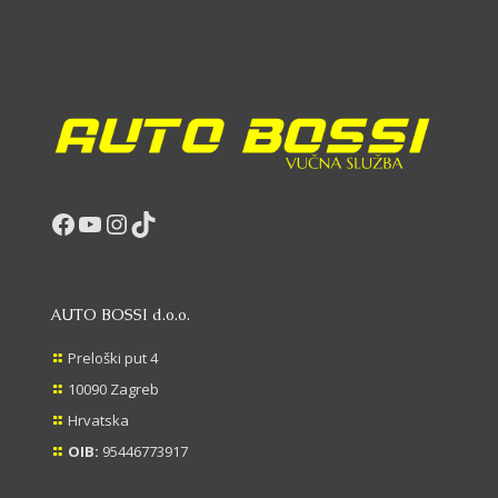
Facebook
YouTube
Instagram
TikTok
AUTO BOSSI d.o.o.
Preloški put 4
10090 Zagreb
Hrvatska
OIB:
95446773917