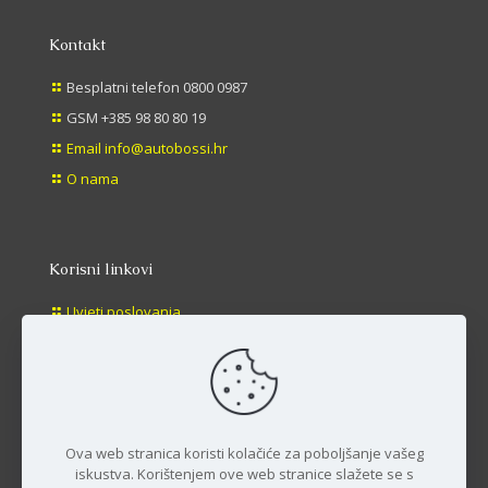
Kontakt
Besplatni telefon 0800 0987
GSM +385 98 80 80 19
Email info@autobossi.hr
O nama
Korisni linkovi
Uvjeti poslovanja
Načini plaćanja
Dostava
Povrat
Ova web stranica koristi kolačiće za poboljšanje vašeg
iskustva. Korištenjem ove web stranice slažete se s