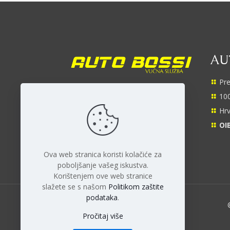
AUT
Pre
Facebook
YouTube
Instagram
TikTok
100
Hrv
OIB
Ova web stranica koristi kolačiće za
poboljšanje vašeg iskustva.
Korištenjem ove web stranice
slažete se s našom
Politikom zaštite
podataka
.
Pročitaj više