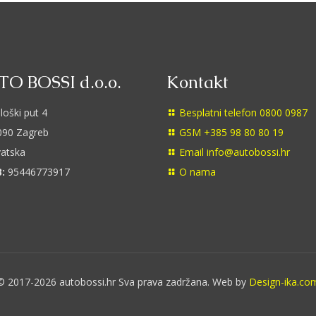
O BOSSI d.o.o.
Kontakt
loški put 4
Besplatni telefon 0800 0987
90 Zagreb
GSM +385 98 80 80 19
atska
Email info@autobossi.hr
:
95446773917
O nama
© 2017-2026 autobossi.hr Sva prava zadržana. Web by
Design-ika.co