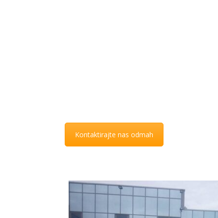
Tvrtka Auto Bossi d.o.o. nudi usluge prijevoza do 
(inozemno i tuzemno). Ova usluga je osobito pov
informacija o cijenama i mogućnostima slobodno
Kontaktirajte nas odmah