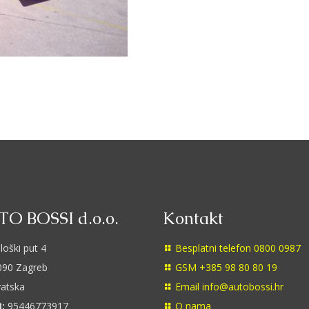
O BOSSI d.o.o.
Kontakt
loški put 4
Besplatni telefon 0800 0987
90 Zagreb
GSM +385 98 80 80 19
atska
Email info@autobossi.hr
:
95446773917
O nama