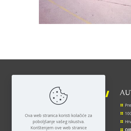
AUT
Pre
Facebook
YouTube
Instagram
TikTok
100
Ova web stranica koristi kolačiće za
poboljšanje vašeg iskustva.
Hrv
Korištenjem ove web stranice
OIB