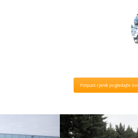
10 vozila istovremeno – količina ovisna o veličini vozila
oljna za uvoznike – izvoznike automobila. Za više
 nas kontaktirajte.
Potpuni cjenik pogledajte ov