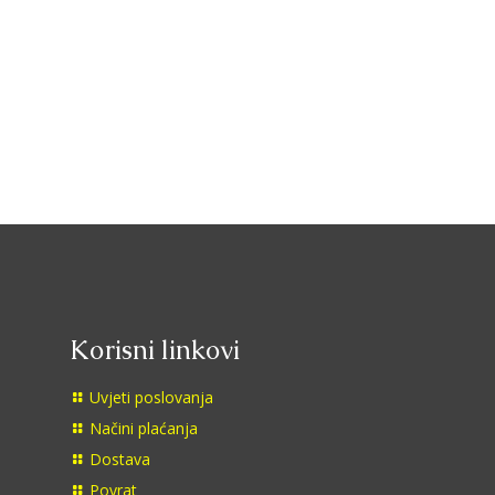
Korisni linkovi
Uvjeti poslovanja
Načini plaćanja
Dostava
Povrat