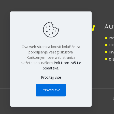
AUT
Pre
Facebook
YouTube
Instagram
TikTok
100
Ova web stranica koristi kolačiće za
Hrv
poboljšanje vašeg iskustva.
Korištenjem ove web stranice
OIB
slažete se s našom
Politikom zaštite
podataka
.
Pročitaj više
Prihvati sve