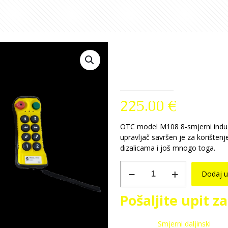
Manufacture
smjerni dalji
225.00
€
OTC model M108 8-smjerni industri
upravljač savršen je za korištenj
dizalicama i još mnogo toga.
Manufacturer
Dodaj u
OTC
Model
Pošaljite upit z
108
8-
smjerni
Kategorija:
Smjerni daljinski