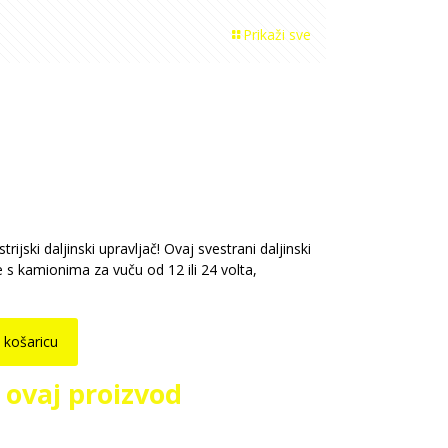
Prikaži sve
r OTC Model 108 8-
nski
jski daljinski upravljač! Ovaj svestrani daljinski
e s kamionima za vuču od 12 ili 24 volta,
 košaricu
a ovaj proizvod