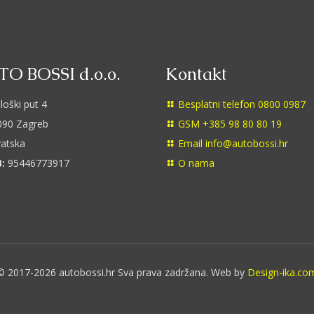
O BOSSI d.o.o.
Kontakt
loški put 4
Besplatni telefon 0800 0987
90 Zagreb
GSM +385 98 80 80 19
atska
Email info@autobossi.hr
:
95446773917
O nama
© 2017-2026 autobossi.hr Sva prava zadržana. Web by
Design-ika.co