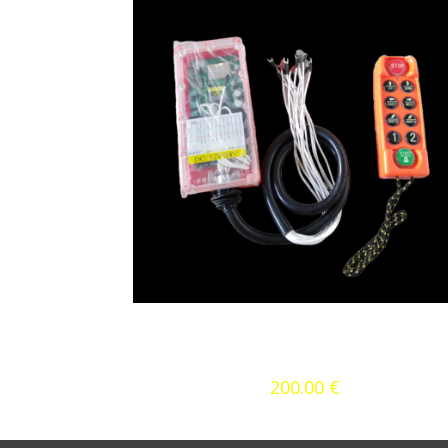
Manufacturer HzBoY mode
RX-A10 8-smjerni daljinsk
200.00
€