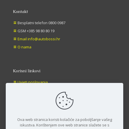
Kontakt
Besplatni telefon 0800 0987
GSM +385 98 80 80 19
Email info@autobossi.hr
O nama
Korisni linkovi
Uvjeti poslovanja
Načini plaćanja
Dostava
Povrat
Ova web stranica koristi kolačiće za poboljšanje vašeg
iskustva. Korištenjem ove web stranice slažete se s