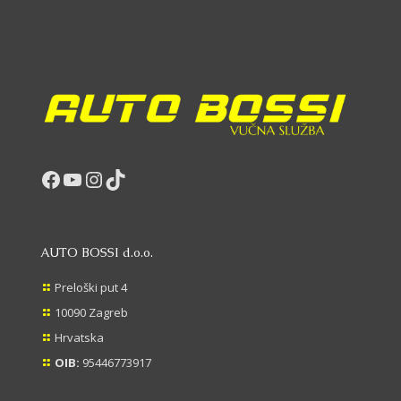
Facebook
YouTube
Instagram
TikTok
AUTO BOSSI d.o.o.
Preloški put 4
10090 Zagreb
Hrvatska
OIB:
95446773917