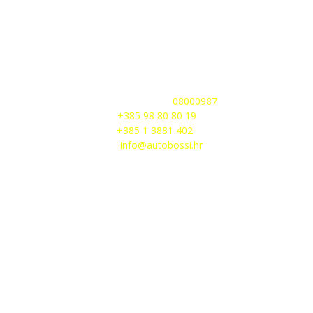
AUTO BOSSI d.o.o.
Preloški put 4
10 090 Zagreb,
Hrvatska
Besplatni telefon
08000987
GSM
+385 98 80 80 19
Faks
+385 1 3881 402
Email
info@autobossi.hr
OIB:
95446773917
Poslovna banka:
Zagrebačka banka d.d.
IBAN:
HR5623600001101554060
SWIFT:
ZABAHR2X
Predsjednik uprave:
Zdenko Šurina.
Temeljni kapital društva: 30.000,00 kn uplaćen u c
Društvo je upisano u sudski registar Trgovačko
u Zagrebu pod brojem 1-57460.