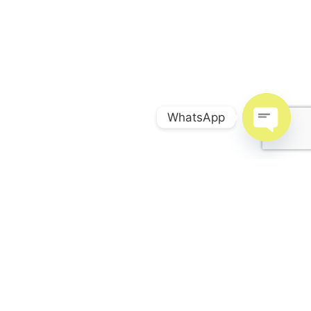
WhatsApp
Open
chaty
Korisni linkovi
Uvjeti poslovanja
Načini plaćanja