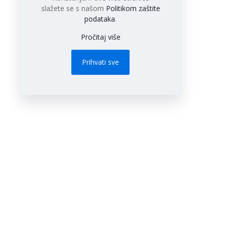
slažete se s našom
Politikom zaštite
podataka
.
Pročitaj više
Prihvati sve
AUT
Pre
Facebook
YouTube
Instagram
TikTok
100